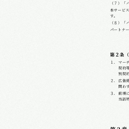
「
本サービ
す。
「
パートナー
第２条
マー
契約
別契
広告
問わ
前項
当該