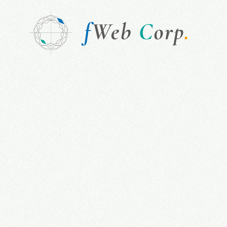
H
o
m
e
W
h
a
t
W
e
D
o
S
e
r
v
i
c
e
s
P
r
i
c
e
L
i
s
t
T
r
a
c
k
R
e
c
o
r
d
A
b
o
u
t
U
s