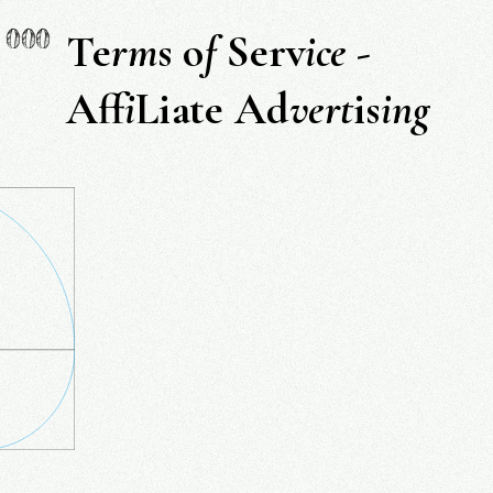
000
Te
rm
s o
f
Serv
ice
-
Aff
i
Liate Ad
vert
is
ing