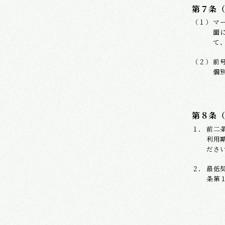
第７条
マ
面
て
前
個
第８条
前二
利用
ださ
最低
条第