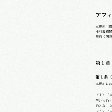
N
e
w
s
/
B
l
o
g
C
o
n
t
a
c
t
U
s
アフ
本規約（
Corporate Profile
権利義務
規約に同
第１章
第１条
本規約に
「
fWeb 
約となり
「