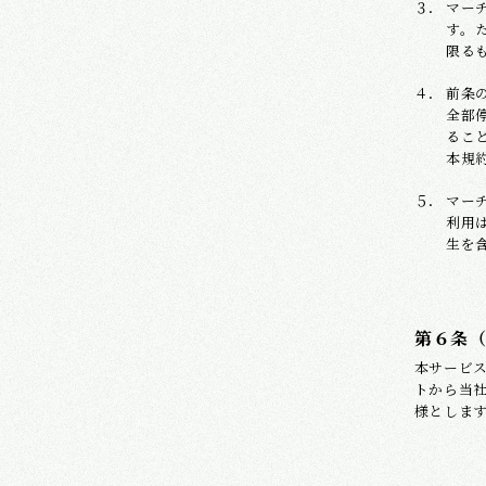
マー
す。
限る
前条
全部
るこ
本規
マー
利用
生を
第６条
本サービ
トから当
様としま