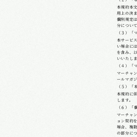
本規約本
用上の決
個別規定
分につい
「
本サービ
い場合に
を含み、
いいたし
「
マーチャ
ールマガ
「
本規約に
します。
「
マーチャ
ョン契約
場合、複
の部分に