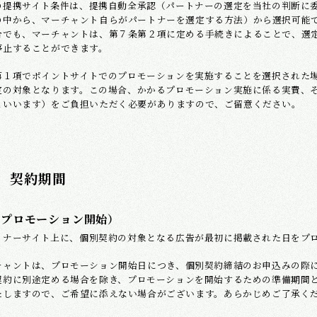
の提携サイト条件は、提携自動全承認（パートナーの選定を当社の判断に
の中から、マーチャント自らがパートナーを選定する方法）から選択可能
合でも、マーチャントは、第７条第２項に定める手続きによることで、選
停止することができます。
第１項でポイントサイトでのプロモーションを実施することを選択された
定の対象となります。この場合、かかるプロモーション実施に係る実費、
といいます）をご負担いただく必要がありますので、ご留意ください。
 契約期間
（プロモーション開始）
トナーサイト上に、個別契約の対象となる広告が最初に掲載された日をプ
チャントは、プロモーション開始日につき、個別契約締結のお申込みの際
契約に別途定める場合を除き、プロモーションを開始するための準備期間
たしますので、ご希望に添えない場合がございます。あらかじめご了承く