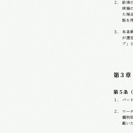
前項
候補
た場
施を
本条
が選
ブ」
第３章
第５条
パー
マー
個別
戴い