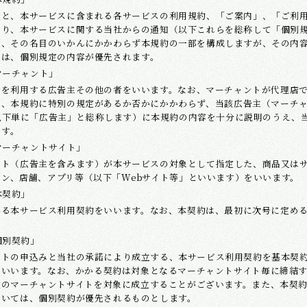
文と、本サービスに含まれる各サービスの利用規約、「ご案内」、「ご利
まり、本サービスに関する当社からの通知（以下これらを総称して「個別
は、その名目のいかんにかかわらず本規約の一部を構成しますが、その内
ては、個別規定の内容が優先されます。
マーチャント」
スを利用する広告主その他の者をいいます。なお、マーチャントが代理店
は、本規約に特別の規定があるか否かにかかわらず、当該広告主（マーチ
以下単に「広告主」と総称します）に本規約の内容を十分に説明のうえ、
ます。
マーチャントサイト」
ント（広告主を含みます）が本サービスの対象として指定した、商品又はサ
ジン、店舗、アプリ等（以下「Webサイト等」といいます）をいいます。
本契約」
係る本サービス利用契約をいいます。なお、本契約は、最初に次号に定め
個別契約」
ントの申込みと当社の承諾により成立する、本サービス利用契約を基本契
をいいます。なお、かかる契約は対象となるマーチャントサイト毎に締結
数のマーチャントサイトを対象に成立することがございます。また、本契
ついては、個別契約が優先されるものとします。