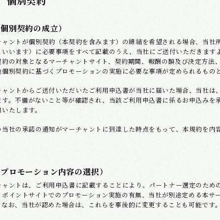
 個別契約
（個別契約の成立）
チャントが個別契約（本契約を含みます）の締結を希望される場合、当社
といいます）に必要事項をすべて記載のうえ、当社にご送付いただきます
契約の対象となるマーチャントサイト、契約期間、報酬の額及び決定方法
他個別契約に基づくプロモーションの実施に必要な事項が定められるもの
チャントからご送付いただいたご利用申込書が当社に届いた場合、当社は
ます。不備がないこと等が確認され、当該ご利用申込書に係るお申込みを
知いたします。
の当社の承諾の通知がマーチャントに到達した時点をもって、本規約を内
（プロモーション内容の選択）
チャントは、ご利用申込書に記載することにより、パートナー選定のため
、ポイントサイトでのプロモーション実施の有無、当社が別途定める本サ
。なお、当社が認めた場合は、これらを事後的に変更することも可能です