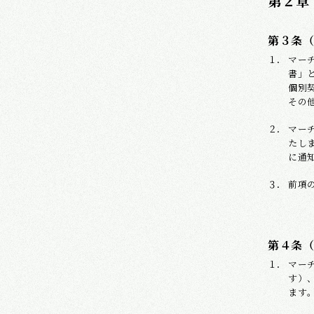
第２章
第３条
マー
書」
個別
その
マー
たし
に通
前項
第４条
マー
す）
ます