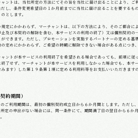
チャントは、当社所定の方法にてその旨を当社に届け出ることにより、ご
ただし、条件変更希望日の１か月前までに当社に届け出ることを要するも
ものとします。
の規定にかかわらず、マーチャントは、以下の方法により、そのご都合に
停止及び本契約の解除を含む、本サービスの利用の終了）又は個別契約の
とができます。ただし、プロモーションを実施するパートナーの定める基
約の定めにかかわらず、ご希望の時期に解除できない場合がある点につき
チャントが本サービスの利用終了を希望される場合であっても、前項に従
は終了せず、マーチャントが本サービスを利用しなかった場合でも、本サ
含みます）した第１９条第１項に定める利用料等をお支払いいただきます
（契約期間）
スのご利用期間は、最初の個別契約成立日から６か月間とします。ただし
社所定の申出がない場合には、同一条件にて、期間満了日の翌日から６か
す。