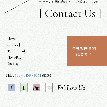
お仕事のお問い合わせ・ご相談はこちらから
[
C
o
n
t
a
c
t
U
s
]
[
H
o
m
e
]
[
S
e
r
v
i
c
e
s
]
会社案内資料
[
T
r
a
c
k
R
e
c
o
r
d
]
はこちら
[
N
e
w
s
/
B
l
o
g
]
[
S
i
t
e
M
a
p
]
TEL ;
050 - 3159 - 9661
(直通)
FoLLow Us